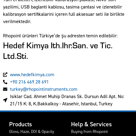
yazilimi, USB baglanti kablosu, tasima çantasi ve izlenebilir
kalibrasyon sertifikalarini içeren full aksesuar seti ile birlikte
verilmektedir.
Rhopoint ürünleri Türkiye’de şu adresten temin edilebilir:
Hedef Kimya Ith.Ihr.San. ve Tic.
Ltd.Sti.
www.hedefkimya.com
+90 216 469 28 691
turkey@rhopointinstruments.com
Isiklar Cad. Ahmet Muhip Dranas Sk. Dursun Adil Apt. No:
21/15 K: 8, K.Bakkalkoy - Atasehir, Istanbul, Turkey
Products
Help & Services
Gloss, Haze, DOI & Opacity
Buying from Rhopoint